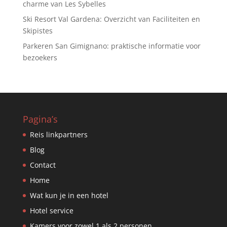
charme van Les Sybelles
Ski Resort Val Gardena: Overzicht van Faciliteiten en
Skipistes
Parkeren San Gimignano: praktische informatie voor
bezoekers
Pagina’s
Reis linkpartners
Blog
Contact
Home
Wat kun je in een hotel
Hotel service
Kamers voor zowel 1 als 2 personen