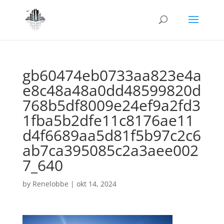
gb60474eb0733aa823e4a
e8c48a48a0dd48599820d
768b5df8009e24ef9a2fd3
1fba5b2dfe11c8176ae11
d4f6689aa5d81f5b97c2c6
ab7ca395085c2a3aee002
7_640
by
Renelobbe
|
okt 14, 2024